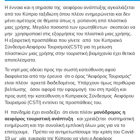
Η έννοια και η σημασία της αειφόρου ανάπτυξης αγκαλιάζεται
από τον Κύπριο ταξιδιώτη όπου πλέον ενημερώνεται και δεν
μένει αμέτοχος σε θέματα όπως η ρύπανση από πλαστικά
μιας χρήσης. Μεγάλο ποσοστό των ερωτηθέντων σκοπεύει να
μην χρησιμοποιεί στις εξορμήσεις του πλαστικά μιας χρήσης.
Η εξαιρετική προσπάθεια που γίνετε από τον Κυπριακό
Σύνδεσμο Αειφόρου Τουρισμού(CSTI) για τη μείωση
πλαστικών μιας χρήσης στην τουριστική βιομηχανία έχει θετικά
αποτελέσματα.
Το νησί μας οδεύει προς την σωστή κατεύθυνση αφού
διαφαίνεται από την έρευνα ότι ο όρος “Αειφόρος Τουρισμός”
είναι πλέον αρκετά διαδεδομένος. Υπάρχουν όμως περιθώρια
βελτίωσης όσον αφορά την εφαρμογή του στη πράξη και
προς αυτή την κατεύθυνση ο Κυπριακός Σύνδεσμος Αειφόρου
Τουρισμού (CSTI) εντείνει τις προσπάθειες του.
Η πανδημία έχει αναδείξει ότι είναι πλέον
μονόδρομος η
αειφόρος τουριστική ανάπτυξη
και χρειάζεται συστηματική
ενημέρωση και την συνολική εμπλοκή όλων μας για να το
επιτύχουμε. Πρέπει να αντιμετωπίσουμε την κρίση του Covid-
19 ως μία ευκαιρία της Κύπρου να γίνει ο Αειφόρος