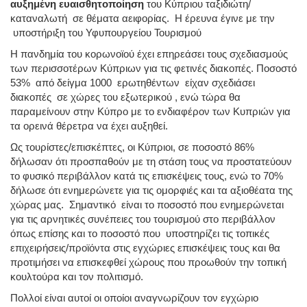
αυξημένη ευαισθητοποίηση
του Κύπριου ταξιδιώτη/
καταναλωτή σε θέματα αειφορίας. Η έρευνα έγινε με την
υποστήριξη του Υφυπουργείου Τουρισμού
Η πανδημία του κορωνοϊού έχει επηρεάσει τους σχεδιασμούς
των περισσοτέρων Κύπριων για τις φετινές διακοπές. Ποσοστό
53% από δείγμα 1000 ερωτηθέντων είχαν σχεδιάσει
διακοπές σε χώρες του εξωτερικού , ενώ τώρα θα
παραμείνουν στην Κύπρο με το ενδιαφέρον των Κυπριών για
τα ορεινά θέρετρα να έχει αυξηθεί.
Ως τουρίστες/επισκέπτες, οι Κύπριοι, σε ποσοστό 86%
δήλωσαν ότι προσπαθούν με τη στάση τους να προστατεύουν
το φυσικό περιβάλλον κατά τις επισκέψεις τους, ενώ το 70%
δήλωσε ότι ενημερώνετε για τις ομορφιές και τα αξιοθέατα της
χώρας μας. Σημαντικό είναι το ποσοστό που ενημερώνεται
για τις αρνητικές συνέπειες του τουρισμού στο περιβάλλον
όπως επίσης και το ποσοστό που υποστηρίζει τις τοπικές
επιχειρήσεις/προϊόντα στις εγχώριες επισκέψεις τους και θα
προτιμήσει να επισκεφθεί χώρους που προωθούν την τοπική
κουλτούρα και τον πολιτισμό.
Πολλοί είναι αυτοί οι οποίοι αναγνωρίζουν τον εγχώριο