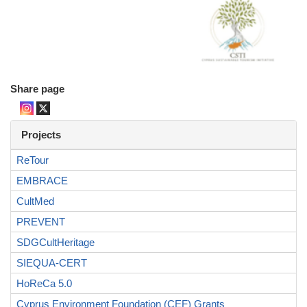
Share page
Projects
ReTour
EMBRACE
CultMed
PREVENT
SDGCultHeritage
SIEQUA-CERT
HoReCa 5.0
Cyprus Environment Foundation (CEF) Grants