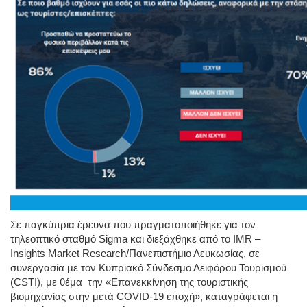
Σε παγκύπρια έρευνα που πραγματοποιήθηκε για τον
τηλεοπτικό σταθμό Sigma και διεξάχθηκε από το IMR –
Insights Market Research/Πανεπιστήμιο Λευκωσίας, σε
συνεργασία με τον Κυπριακό Σύνδεσμο Αειφόρου Τουρισμού
(CSTI), με θέμα την «Επανεκκίνηση της τουριστικής
βιομηχανίας στην μετά COVID-19 εποχή», καταγράφεται η